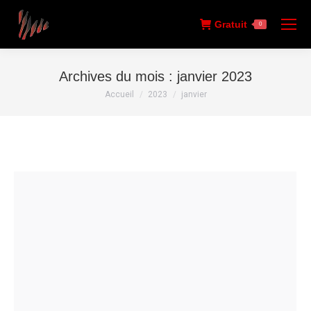
Gratuit
0
Archives du mois :
janvier 2023
Vous êtes ici :
Accueil
2023
janvier