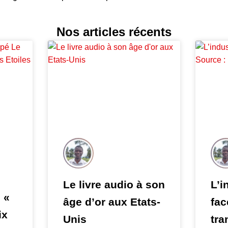
Nos articles récents
Le livre audio à son
L’i
 «
âge d’or aux Etats-
fac
ix
Unis
tra