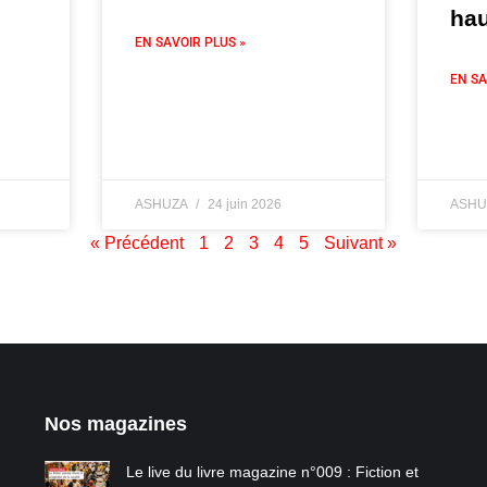
hau
EN SAVOIR PLUS »
EN SA
ASHUZA
24 juin 2026
ASHU
« Précédent
1
2
3
4
5
Suivant »
Nos magazines
Le live du livre magazine n°009 : Fiction et