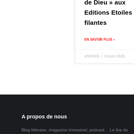
de Dieu » aux
Editions Etoiles
filantes
EN SAVOIR PLUS »
ASHUZA
24 juin 2026
A propos de nous
Blog littéraire, magazine trimestriel, podcast… Le live du