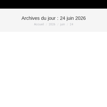
Archives du jour :
24 juin 2026
Vous êtes ici :
Accueil
2026
juin
24