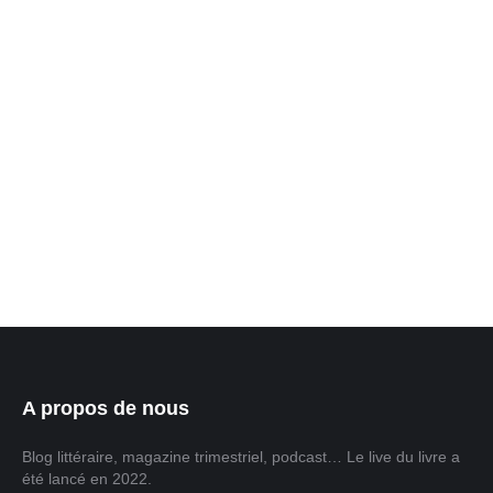
La transition numérique de l’édition nord-
américaine entre dans une phase d’introspection
critique. Entre adoption empirique et réticences
déontologiques, le secteur cherche encore son
équilibre réglementaire. Le livre face à l’IA est le le
sujet qui fait couler encres et salive en ce moment
ou le monde de l’édition traverse une zone de
turbulences technologiques. Mais,…
A propos de nous
Blog littéraire, magazine trimestriel, podcast… Le live du livre a
été lancé en 2022.