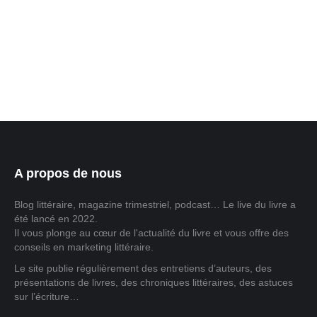
par l’écriture, quoi de mieux que de lui offrir un cadeau
qui stimulera sa créativité et son amour pour les mots ?
Dans cet article, découvrez 10 idées de cadeaux
originaux et inspirants pour faire plaisir…
A propos de nous
Blog littéraire, magazine trimestriel, podcast… Le live du livre a
été lancé en 2022.
Il vous plonge au cœur de l'actualité du livre et vous offre des
conseils en marketing littéraire.
Le site publie régulièrement des entretiens d’auteurs, des
présentations de livres, des chroniques littéraires, des astuces
sur l’écriture…