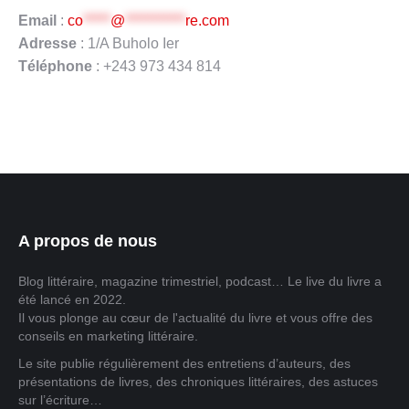
Email
:
co
*****
@
***********
re.com
Adresse
: 1/A Buholo Ier
Téléphone
: +243 973 434 814
A propos de nous
Blog littéraire, magazine trimestriel, podcast… Le live du livre a
été lancé en 2022.
Il vous plonge au cœur de l'actualité du livre et vous offre des
conseils en marketing littéraire.
Le site publie régulièrement des entretiens d’auteurs, des
présentations de livres, des chroniques littéraires, des astuces
sur l’écriture…