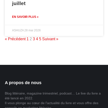
juillet
EN SAVOIR PLUS »
ASHUZA
28 mai 2026
« Précédent
1
2
3
4
5
Suivant »
A propos de nous
Blog littéraire, magazine trimestriel, podcast… Le live du livre a
été lancé en 2022.
Il vous plonge au cœur de l'actualité du livre et vous offre des
conseils en marketing littéraire.