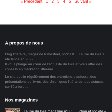
« Précédent
1
2
3
4
5
Suivant »
A propos de nous
Blog littéraire, magazine trimestriel, podcast… Le live du livre a
été lancé en 2022.
Il vous plonge au cœur de l'actualité du livre et vous offre des
conseils en marketing littéraire.
Le site publie régulièrement des entretiens d’auteurs, des
présentations de livres, des chroniques littéraires, des astuces
sur l’écriture…
Nos magazines
Le live du livre magazine n°009 : Fiction et société –