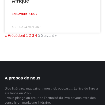
Afrique
EN SAVOIR PLUS »
ASHUZA
24 mars 2026
« Précédent
1
2
3
4
5
Suivant »
A propos de nous
Blog littéraire, magazine trimestriel, podcast… Le live du livre a
été lancé en 2022.
Il vous plonge au cœur de l'actualité du livre et vous offre des
conseils en marketing littéraire.