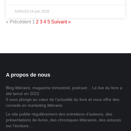
ASHUZA
24 juin 2026
« Précédent
1
2
3
4
5
Suivant »
A propos de nous
Blog littéraire, magazine trimestriel, podcast… Le live du livre a
été lancé en 2022.
Il vous plonge au cœur de l'actualité du livre et vous offre des
conseils en marketing littéraire.
Le site publie régulièrement des entretiens d’auteurs, des
présentations de livres, des chroniques littéraires, des astuces
sur l’écriture…