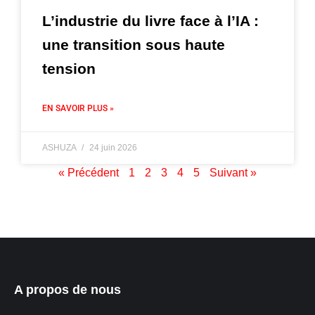
L’industrie du livre face à l’IA :
une transition sous haute
tension
EN SAVOIR PLUS »
ASHUZA
24 juin 2026
« Précédent
1
2
3
4
5
Suivant »
A propos de nous