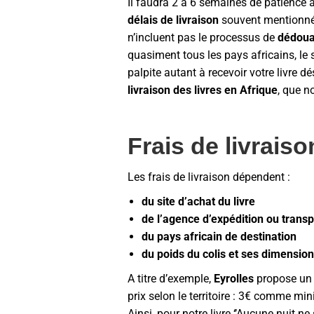
Il faudra 2 à 6 semaines de patience a
délais de livraison
souvent mentionnés 
n’incluent pas le processus de
dédoua
quasiment tous les pays africains, le
palpite autant à recevoir votre livre d
livraison des livres en Afrique
, que n
Frais de livraiso
Les frais de livraison dépendent :
du site d’achat du livre
de l’agence d’expédition ou transp
du pays africain de destination
du poids du colis et ses dimensio
A titre d’exemple,
Eyrolles
propose un t
prix selon le territoire : 3€ comme mi
Ainsi, pour notre livre ‘’Aucune nuit ne