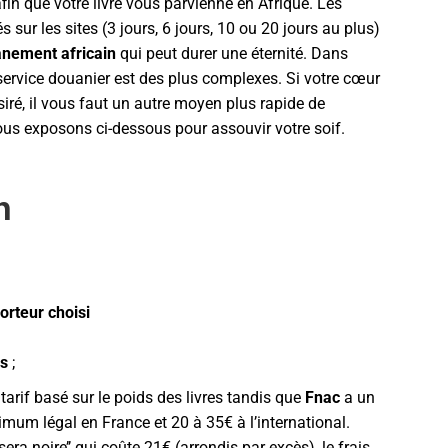
fin que votre livre vous parvienne en Afrique. Les
sur les sites (3 jours, 6 jours, 10 ou 20 jours au plus)
nement africain
qui peut durer une éternité. Dans
 service douanier est des plus complexes. Si votre cœur
ésiré, il vous faut un autre moyen plus rapide de
ous exposons ci-dessous pour assouvir votre soif.
n
orteur choisi
ns
;
arif basé sur le poids des livres tandis que
Fnac
a un
nimum légal en France et 20 à 35€ à l’international.
 sera noire’’ qui coûte 21€ (arrondis par excès), le frais