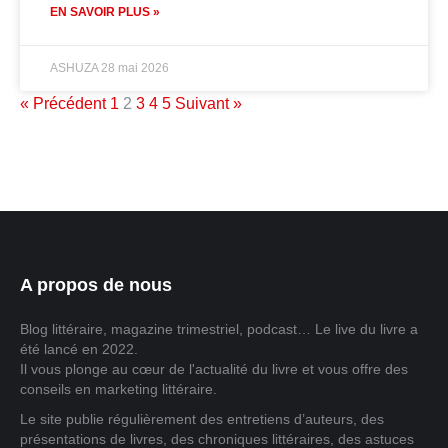
EN SAVOIR PLUS »
ASHUZA
28 mai 2026
« Précédent
1
2
3
4
5
Suivant »
A propos de nous
Blog littéraire, magazine trimestriel, podcast… Le live du livre a
été lancé en 2022.
Il vous plonge au cœur de l'actualité du livre et vous offre des
conseils en marketing littéraire.
Le site publie régulièrement des entretiens d’auteurs, des
présentations de livres, des chroniques littéraires, des astuces