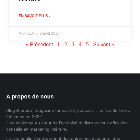
EN SAVOIR PLUS »
ASHUZA
3 avril 2026
« Précédent
1
2
3
4
5
Suivant »
A propos de nous
Blog littéraire, magazine trimestriel, podcast… Le live du livre a
été lancé en 2022.
Il vous plonge au cœur de l'actualité du livre et vous offre des
conseils en marketing littéraire.
Le site publie régulièrement des entretiens d’auteurs, des