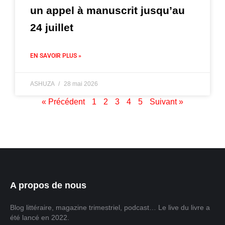
un appel à manuscrit jusqu’au
24 juillet
EN SAVOIR PLUS »
ASHUZA
28 mai 2026
« Précédent
1
2
3
4
5
Suivant »
A propos de nous
Blog littéraire, magazine trimestriel, podcast… Le live du livre a
été lancé en 2022.