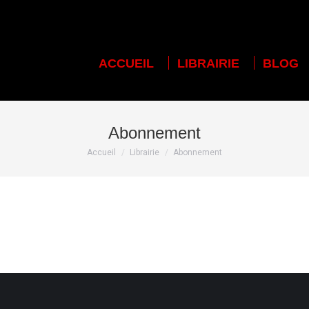
ACCUEIL
LIBRAIRIE
BLOG
ACCUEIL
LIBRAIRIE
BLOG
Abonnement
Vous êtes ici :
Accueil
Librairie
Abonnement