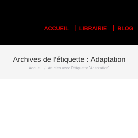
ACCUEIL
LIBRAIRIE
BLOG
Archives de l’étiquette :
Adaptation
Vous êtes ici :
Accueil
Articles avec l’étiquette "Adaptation"