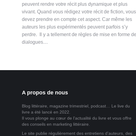
peuvent rendre votre récit plus dynamique et plus
vivant. Quand vous rédigez votre récit de fiction, vous
devez prendre en compte cet aspect. Car même les
auteurs les plus expérimentés peuvent parfois s’y
perdre. Il y a tellement de règles de mise en forme d
dialogues…
A propos de nous
Blog littéraire, magazine trimestriel, podcast… Le live du
livre a été lancé en 2022.
Il vous plonge au cœur de l'actualité du livre et vous offre
des conseils en marketing littéraire.
Le site publie régulièrement des entretiens d’auteurs, des