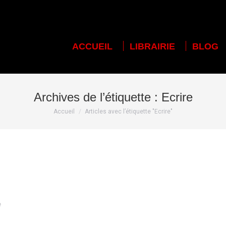
ACCUEIL
LIBRAIRIE
BLOG
ACCUEIL
LIBRAIRIE
BLOG
Archives de l’étiquette :
Ecrire
Vous êtes ici :
Accueil
Articles avec l’étiquette "Ecrire"
e