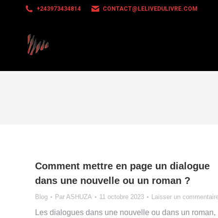
+243973434814
CONTACT@LELIVEDULIVRE.COM
Comment mettre en page un dialogue
dans une nouvelle ou un roman ?
Blog
Par
ASHUZA
11 octobre 2023
Laisser un commentair
Les dialogues dans une nouvelle ou dans un roman,