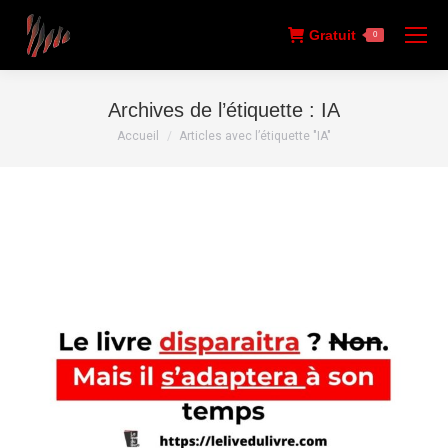
Gratuit
0
Archives de l’étiquette :
IA
Vous êtes ici :
Accueil
Articles avec l’étiquette "IA"