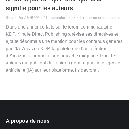
signifie pour les auteurs
Blog
Par
ASHUZA
11 septembre 2023
Laisser un commentaire
Dans une annonce faite sur le forum communautaire
KDP, Kindle Direct Publishing a révisé ses directives et
ajoute désormais une mention pour les contenus générés
par l’IA. Amazon KDP, la plateforme d’auto-édition
d’Amazon, a annoncé une nouvelle exigence. Pour les
auteurs qui publient du contenu généré par l’intelligence
artificielle (IA) sur leur plateforme, ils devront…
A propos de nous