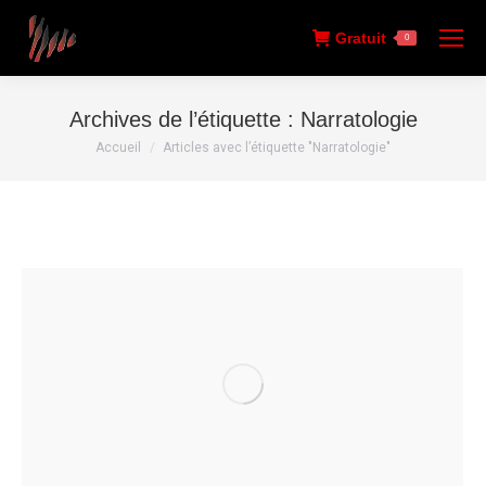
Gratuit
0
Archives de l’étiquette :
Narratologie
Vous êtes ici :
Accueil
Articles avec l’étiquette "Narratologie"