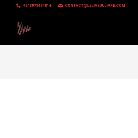
+243973434814
CONTACT@LELIVEDULIVRE.COM
Texte, récit et histoire : comprendre les
Blog
Par
ASHUZA
13 septembre 2023
Laisser un comment
Un texte, un récit et une histoire, désignent-ils la mê
réalité des significations distinctes. Comprendre ces