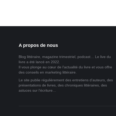
Un texte…
A propos de nous
Blog littéraire, magazine trimestriel, podcast… Le live du
livre a été lancé en 2022.
Il vous plonge au cœur de l'actualité du livre et vous offre
des conseils en marketing littéraire.
Le site publie régulièrement des entretiens d’auteurs, des
présentations de livres, des chroniques littéraires, des
astuces sur l’écriture…