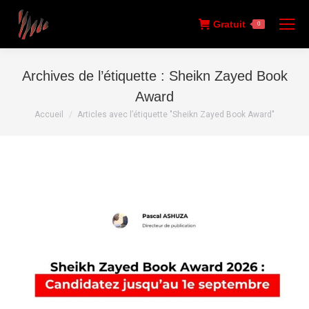
Gratuit
0
Archives de l’étiquette :
Sheikn Zayed Book
Award
Vous êtes ici :
Accueil
Articles avec l’étiquette "Sheikn Zayed Book Award"