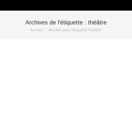
Archives de l’étiquette :
théâtre
Vous êtes ici :
Accueil
Articles avec l’étiquette "théâtre"