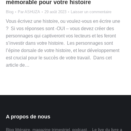
mémorable pour votre histoire
Blog
Par
ASHUZA
29 août 2023
Laisser un commentaire
Vous écrivez une histoire, ou voulez-vous en écrire une
? Si vos réponses sont -OUI – vous devez créer des
personnages qui captiveront vos lecteurs et les feront
s’investir dans votre histoire. Les personnages sont
l’épine dorsale de votre histoire, et leur développement
est crucial pour le succès de votre travail. Dans cet
article de…
A propos de nous
Blog littéraire, magazine trimestriel, podcast… Le live du livre a