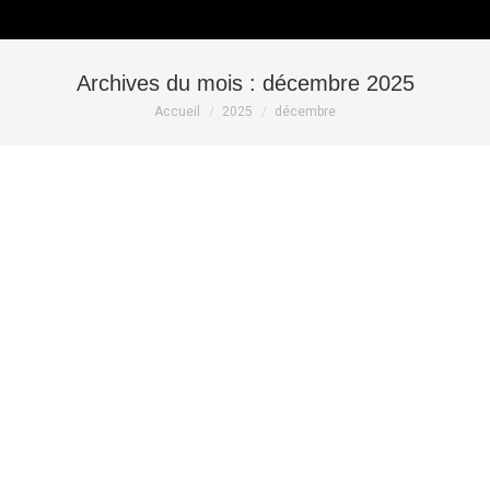
Archives du mois :
décembre 2025
Vous êtes ici :
Accueil
2025
décembre