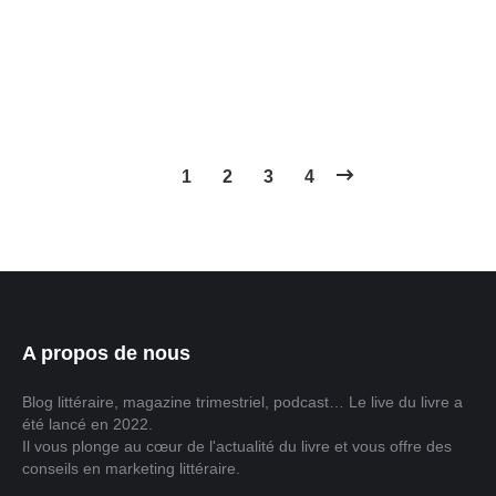
College London. Ils sont arrivés à cette conclusion après
un sondage lancé par American Times sur 236 000
personnes à propos de leurs habitudes de lecture. Pour…
1
2
3
4
A propos de nous
Blog littéraire, magazine trimestriel, podcast… Le live du livre a
été lancé en 2022.
Il vous plonge au cœur de l'actualité du livre et vous offre des
conseils en marketing littéraire.