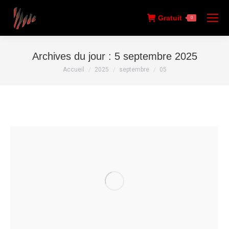
Gratuit
0
Archives du jour :
5 septembre 2025
Vous êtes ici :
Accueil
2025
septembre
05