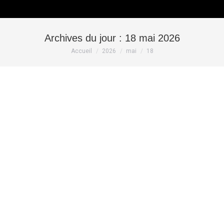
Archives du jour :
18 mai 2026
Vous êtes ici :
Accueil
2026
mai
18