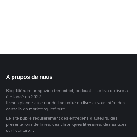
ce prix agit comme un véritable trait d’union entre
les 321 millions de francophones répartis sur les 5
continents. Il met en avant des valeurs
fondamentales…
A propos de nous
Blog littéraire, magazine trimestriel, podcast… Le live du livre a
été lancé en 2022.
Il vous plonge au cœur de l'actualité du livre et vous offre des
conseils en marketing littéraire.
Le site publie régulièrement des entretiens d’auteurs, des
présentations de livres, des chroniques littéraires, des astuces
sur l’écriture…