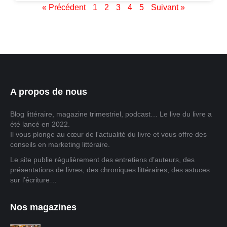
« Précédent
1
2
3
4
5
Suivant »
A propos de nous
Blog littéraire, magazine trimestriel, podcast… Le live du livre a
été lancé en 2022.
Il vous plonge au cœur de l'actualité du livre et vous offre des
conseils en marketing littéraire.
Le site publie régulièrement des entretiens d’auteurs, des
présentations de livres, des chroniques littéraires, des astuces
sur l’écriture…
Nos magazines