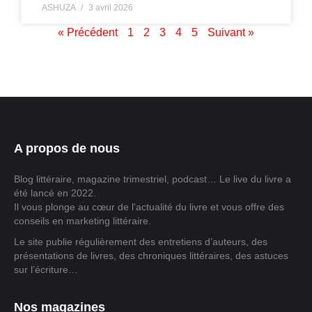
ASHUZA
3 avril 2026
« Précédent
1
2
3
4
5
Suivant »
A propos de nous
Blog littéraire, magazine trimestriel, podcast… Le live du livre a
été lancé en 2022.
Il vous plonge au cœur de l'actualité du livre et vous offre des
conseils en marketing littéraire.
Le site publie régulièrement des entretiens d’auteurs, des
présentations de livres, des chroniques littéraires, des astuces
sur l’écriture…
Nos magazines