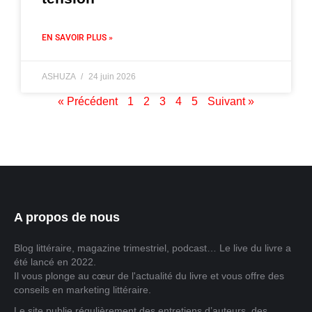
EN SAVOIR PLUS »
ASHUZA
24 juin 2026
« Précédent
1
2
3
4
5
Suivant »
A propos de nous
Blog littéraire, magazine trimestriel, podcast… Le live du livre a
été lancé en 2022.
Il vous plonge au cœur de l'actualité du livre et vous offre des
conseils en marketing littéraire.
Le site publie régulièrement des entretiens d’auteurs, des