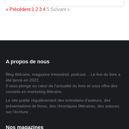
« Précédent
1
2
3
4
5
Suivant »
A propos de nous
Blog littéraire, magazine trimestriel, podcast… Le live du livre a
été lancé en 2022.
Il vous plonge au cœur de l'actualité du livre et vous offre des
conseils en marketing littéraire.
Le site publie régulièrement des entretiens d’auteurs, des
présentations de livres, des chroniques littéraires, des astuces
sur l’écriture…
Nos magazines