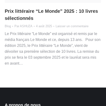
Prix littéraire “Le Monde” 2025 : 10 livres
sélectionnés
Blog
Par
ASHUZA
4 août 2025
Laisser un commentaire
Le Prix littéraire “Le Monde” est organisé et remis par le
média français Le Monde et ce, depuis 13 ans. Pour son
édition 2025, le Prix littéraire “Le Monde”, vient de
dévoiler sa première sélection de 10 livres. La remise du
prix se fera le 03 septembre 2025 et le lauréat sera mis
en avant…
A propos de nous