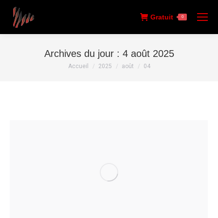
Gratuit
0
Archives du jour :
4 août 2025
Vous êtes ici :
Accueil
2025
août
04