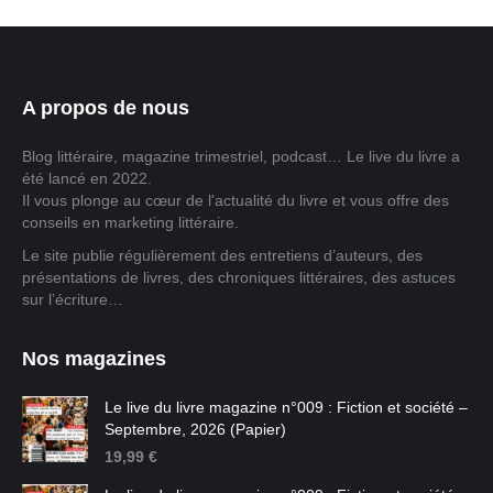
A propos de nous
Blog littéraire, magazine trimestriel, podcast… Le live du livre a
été lancé en 2022.
Il vous plonge au cœur de l'actualité du livre et vous offre des
conseils en marketing littéraire.
Le site publie régulièrement des entretiens d’auteurs, des
présentations de livres, des chroniques littéraires, des astuces
sur l’écriture…
Nos magazines
Le live du livre magazine n°009 : Fiction et société –
Septembre, 2026 (Papier)
19,99
€