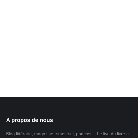
Prix littéraire “Le Monde” 2025 : 10 livres
sélectionnés
Blog
Par
ASHUZA
4 août 2025
Laisser un commentaire
Le Prix littéraire “Le Monde” est organisé et remis par le
média français Le Monde et ce, depuis 13 ans. Pour son
édition 2025, le Prix littéraire “Le Monde”, vient de
dévoiler sa première sélection de 10 livres. La remise du
prix se fera le 03 septembre 2025 et le lauréat sera mis
en avant…
A propos de nous
Blog littéraire, magazine trimestriel, podcast… Le live du livre a