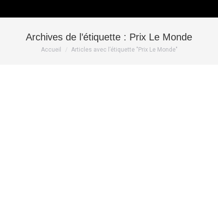
Archives de l’étiquette :
Prix Le Monde
Vous êtes ici :
Accueil
Articles avec l’étiquette "Prix Le Monde"