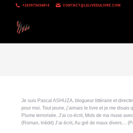
+243973434814
CONTACT@LELIVEDULIVRE.COM
Je suis Pascal ASHUZA, blogueur littéraire et directeur
pour moi. Tout jeune, j’aimais le livre et je me disais
Plume terrorisée. J’ai co-écrit, Mots de ma muse avec 
(Roman, Inédit) J’ai écrit, Au gré de maux divers… (P