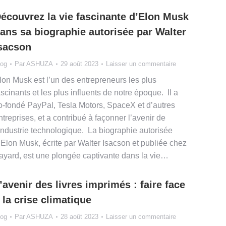
écouvrez la vie fascinante d’Elon Musk
ans sa biographie autorisée par Walter
sacson
log
Par
ASHUZA
29 août 2023
Laisser un commentaire
lon Musk est l’un des entrepreneurs les plus
ascinants et les plus influents de notre époque. Il a
o-fondé PayPal, Tesla Motors, SpaceX et d’autres
ntreprises, et a contribué à façonner l’avenir de
’industrie technologique. La biographie autorisée
’Elon Musk, écrite par Walter Isacson et publiée chez
ayard, est une plongée captivante dans la vie…
’avenir des livres imprimés : faire face
 la crise climatique
log
Par
ASHUZA
28 août 2023
Laisser un commentaire