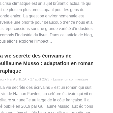
a crise climatique est un sujet brûlant d’actualité qui
st de plus en plus préoccupant pour les gens du
onde entier. La question environnementale est
evenue une priorité pour beaucoup d’entre nous et a
es répercussions sur une grande variété d’industries,
 compris l’industrie du livre. Dans cet article de blog,
ous allons explorer l’impact…
a vie secrète des écrivains de
uillaume Musso : adaptation en roman
raphique
log
Par
ASHUZA
27 août 2023
Laisser un commentaire
 La vie secrète des écrivains » est un roman qui suit
a vie de Nathan Fawles, un célèbre écrivain qui vit en
olitaire sur une île au large de la côte française. Il a
té publié en 2019 par Guillaume Musso, aux éditions
almann Lévy et a été bien accueilli par les critiques