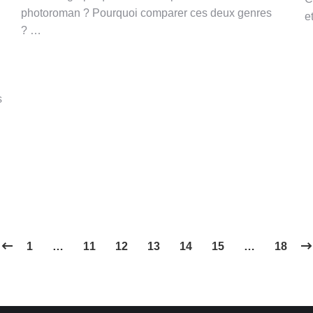
photoroman ? Pourquoi comparer ces deux genres
e
? …
s
1
…
11
12
13
14
15
…
18