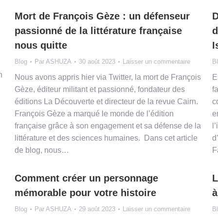
Mort de François Gèze : un défenseur
D
passionné de la littérature française
d
nous quitte
I
Blog
Par
ASHUZA
30 août 2023
Laisser un commentaire
B
n
Nous avons appris hier via Twitter, la mort de François
E
Gèze, éditeur militant et passionné, fondateur des
f
éditions La Découverte et directeur de la revue Cairn.
c
François Gèze a marqué le monde de l’édition
e
française grâce à son engagement et sa défense de la
l
littérature et des sciences humaines. Dans cet article
d
de blog, nous…
F
Comment créer un personnage
L
mémorable pour votre histoire
à
Blog
Par
ASHUZA
29 août 2023
Laisser un commentaire
B