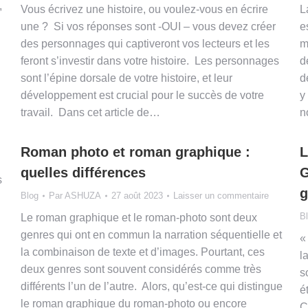
,
Vous écrivez une histoire, ou voulez-vous en écrire
L
une ? Si vos réponses sont -OUI – vous devez créer
e
des personnages qui captiveront vos lecteurs et les
m
feront s’investir dans votre histoire. Les personnages
d
sont l’épine dorsale de votre histoire, et leur
d
développement est crucial pour le succès de votre
y
travail. Dans cet article de…
n
Roman photo et roman graphique :
L
quelles différences
G
s
g
Blog
Par
ASHUZA
27 août 2023
Laisser un commentaire
B
Le roman graphique et le roman-photo sont deux
genres qui ont en commun la narration séquentielle et
«
la combinaison de texte et d’images. Pourtant, ces
l
deux genres sont souvent considérés comme très
s
différents l’un de l’autre. Alors, qu’est-ce qui distingue
é
le roman graphique du roman-photo ou encore
C