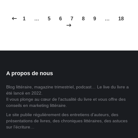
1
…
5
6
7
8
9
…
18
A propos de nous
Blog littéraire, magazine trimestriel, podcast… Le live du livre a
été lancé en 2022.
Il vous plonge au cœur de l'actualité du livre et vous offre des
conseils en marketing littéraire.
Le site publie régulièrement des entretiens d’auteurs, des
présentations de livres, des chroniques littéraires, des astuces
sur l’écriture…