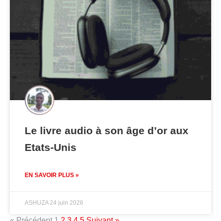
Le livre audio à son âge d’or aux
Etats-Unis
EN SAVOIR PLUS »
ASHUZA
24 juin 2026
« Précédent
1
2
3
4
5
Suivant »