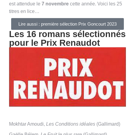
est attendue le
7 novembre
cette année. Voici les 25
titres en lice…
Lire aussi : première sélection Prix Goncourt 2023
Les 16 romans sélectionnés
pour le Prix Renaudot
Mokhtar Amoudi,
Les Conditions idéales
(Gallimard)
Gaëlle Bélem,
Le Fruit le plus rare
(Gallimard)