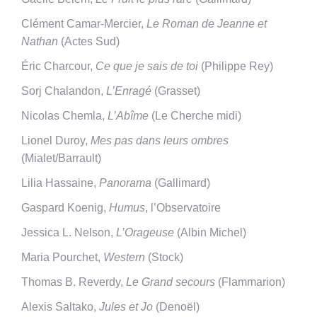
Clément Camar-Mercier,
Le Roman de Jeanne et
Nathan
(Actes Sud)
Éric Charcour,
Ce que je sais de toi
(Philippe Rey)
Sorj Chalandon,
L’Enragé
(Grasset)
Nicolas Chemla,
L’Abîme
(Le Cherche midi)
Lionel Duroy,
Mes pas dans leurs ombres
(Mialet/Barrault)
Lilia Hassaine,
Panorama
(Gallimard)
Gaspard Koenig,
Humus
, l’Observatoire
Jessica L. Nelson,
L’Orageuse
(Albin Michel)
Maria Pourchet,
Western
(Stock)
Thomas B. Reverdy,
Le Grand secours
(Flammarion)
Alexis Saltako,
Jules et Jo
(Denoël)