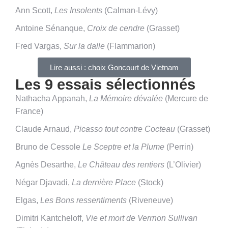
Ann Scott,
Les Insolents
(Calman-Lévy)
Antoine Sénanque,
Croix de cendre
(Grasset)
Fred Vargas,
Sur la dalle
(Flammarion)
Lire aussi : choix Goncourt de Vietnam
Les 9 essais sélectionnés
Nathacha Appanah,
La Mémoire dévalée
(Mercure de
France)
Claude Arnaud,
Picasso tout contre Cocteau
(Grasset)
Bruno de Cessole
Le Sceptre et la Plume
(Perrin)
Agnès Desarthe,
Le Château des rentiers
(L’Olivier)
Négar Djavadi,
La dernière Place
(Stock)
Elgas,
Les Bons ressentiments
(Riveneuve)
Dimitri Kantcheloff,
Vie et mort de Verrnon Sullivan