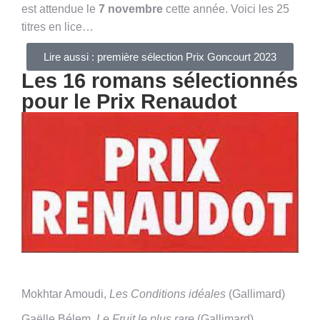
est attendue le
7 novembre
cette année. Voici les 25
titres en lice…
Lire aussi : première sélection Prix Goncourt 2023
Les 16 romans sélectionnés
pour le Prix Renaudot
Mokhtar Amoudi,
Les Conditions idéales
(Gallimard)
Gaëlle Bélem,
Le Fruit le plus rare
(Gallimard)