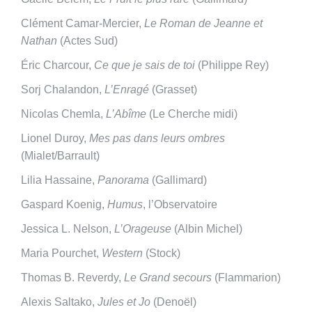
Clément Camar-Mercier,
Le Roman de Jeanne et
Nathan
(Actes Sud)
Éric Charcour,
Ce que je sais de toi
(Philippe Rey)
Sorj Chalandon,
L’Enragé
(Grasset)
Nicolas Chemla,
L’Abîme
(Le Cherche midi)
Lionel Duroy,
Mes pas dans leurs ombres
(Mialet/Barrault)
Lilia Hassaine,
Panorama
(Gallimard)
Gaspard Koenig,
Humus
, l’Observatoire
Jessica L. Nelson,
L’Orageuse
(Albin Michel)
Maria Pourchet,
Western
(Stock)
Thomas B. Reverdy,
Le Grand secours
(Flammarion)
Alexis Saltako,
Jules et Jo
(Denoël)