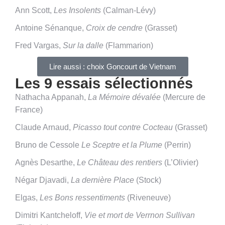
Ann Scott,
Les Insolents
(Calman-Lévy)
Antoine Sénanque,
Croix de cendre
(Grasset)
Fred Vargas,
Sur la dalle
(Flammarion)
Lire aussi : choix Goncourt de Vietnam
Les 9 essais sélectionnés
Nathacha Appanah,
La Mémoire dévalée
(Mercure de
France)
Claude Arnaud,
Picasso tout contre Cocteau
(Grasset)
Bruno de Cessole
Le Sceptre et la Plume
(Perrin)
Agnès Desarthe,
Le Château des rentiers
(L’Olivier)
Négar Djavadi,
La dernière Place
(Stock)
Elgas,
Les Bons ressentiments
(Riveneuve)
Dimitri Kantcheloff,
Vie et mort de Verrnon Sullivan