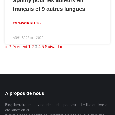
Spotify pour les auteurs en
français et 9 autres langues
EN SAVOIR PLUS »
ASHUZA
22 mai 2026
« Précédent
1
2
3
4
5
Suivant »
A propos de nous
Blog littéraire, magazine trimestriel, podcast… Le live du livre a
été lancé en 2022.