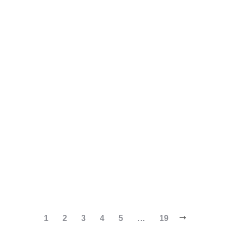
Appel aux éditeurs Prix des 5
continents de la francophonie
2026-2027
Blog
Par
ASHUZA
18 mai 2026
Lire la suite
1
2
3
4
5
…
19