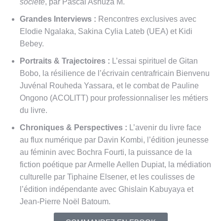
société
, par Pascal Ashuza M.
Grandes Interviews :
Rencontres exclusives avec
Elodie Ngalaka
, Sakina Cylia Lateb (UEA)
et Kidi
Bebey
.
Portraits & Trajectoires :
L’essai spirituel de Gitan
Bobo
, la résilience de l’écrivain centrafricain Bienvenu
Juvénal Rouheda Yassara
, et le combat de Pauline
Ongono (ACOLITT) pour professionnaliser les métiers
du livre
.
Chroniques & Perspectives :
L’avenir du livre face
au flux numérique par Davin Kombi
, l’édition jeunesse
au féminin avec Bochra Fourti
, la puissance de la
fiction poétique par Armelle Aellen Dupiat
, la médiation
culturelle par Tiphaine Elsener
, et les coulisses de
l’édition indépendante avec Ghislain Kabuyaya
et
Jean-Pierre Noël Batoum
.