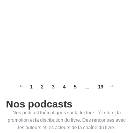
La méthode la plus facile [mais
oubliée] pour l’achat des livres
en ligne en Afrique
Blog
Par
KILAMA NGONGO
23 décembre 2025
Lire la suite
1
2
3
4
5
…
19
Nos podcasts
Nos podcast thématiques sur la lecture, l’écriture, la
promotion et la distribution du livre. Des rencontres avec
les auteurs et les acteurs de la chaîne du livre.